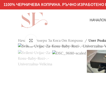
1100% ЧЕРНИЧЕВА КОПРИНА. РЪЧНО ИЗРАБОТЕНО В
НАЧАЛО
Начало
Ролери За Коса От Коприна
User Ролк
Click to enlarge