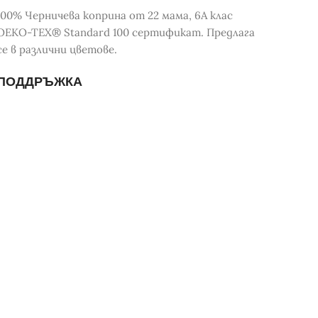
100% Черничева коприна от 22 мама, 6А клас
OEKO-TEX® Standard 100 сертификат. Предлага
се в различни цветове.
ПОДДРЪЖКА
Вижте за повече подробности
тук.