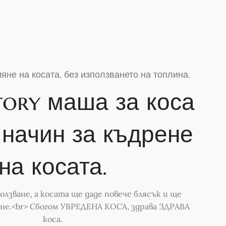
яне на косата, без използването на топлина.
ctory маша за коса
 начин за къдрене
на косата.
олзване, а косата ще даде повече блясък и ще
не.<br> Сбогом УВРЕДЕНА КОСА, здрава ЗДРАВА
коса.