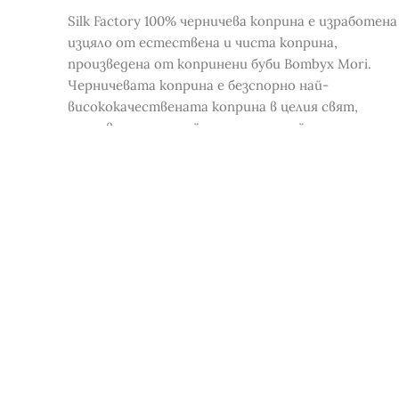
Silk Factory 100% черничева коприна е изработена
изцяло от естествена и чиста коприна,
произведена от копринени буби Bombyx Mori.
Черничевата коприна е безспорно най-
висококачествената коприна в целия свят,
произведена от най-опитните майстори на
производството на коприна …
Много любов и усилия са инвестирани в
производството на всеки продукт на Silk Factory
♥
СВЪРЗАНИ ПРОДУКТИ