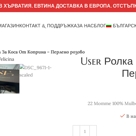
 ХЪРВАТИЯ. ЕВТИНА ДОСТАВКА В ЕВРОПА. ОТСТЪПК
МАГАЗИН
КОНТАКТ & ПОДДРЪЖКА
ЗА НАС
БЛОГ
БЪЛГАРС
а За Коса От Коприна – Перлено розово
User Ролка
Пе
22 Momme 100% Mulbe
В н