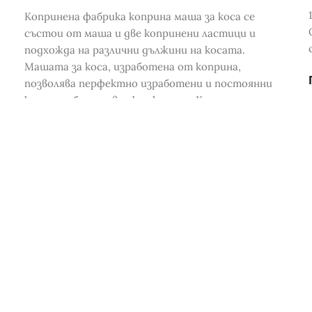
Копринена фабрика коприна маша за коса се
състои от маша и две копринени ластици и
подхожда на различни дължини на косата.
Машата за коса, изработена от коприна,
позволява перфектно изработени и постоянни
къдрици, без да уврежда косата. Коприната ще
помогне за намаляване на накъсването и ще
направи косата мека и блестяща.
.