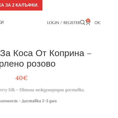
А ЗА 2 КАЛЪФКИ.
0
КИ
LOGIN / REGISTER
0
€
 За Коса От Коприна –
рлено розово
40
€
rry Silk – Евтина международна доставка.
аличност - Доставка 2-3 дни